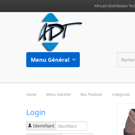
Africain Distribution Tec
Menu Général
Home
Menu Général
Nos Produits
Categories
Login
Identifiant