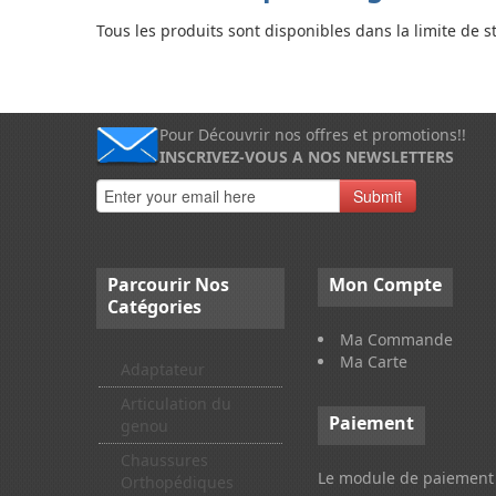
Tous les produits sont disponibles dans la limite de s
Pour Découvrir nos offres et promotions!!
INSCRIVEZ-VOUS A NOS NEWSLETTERS
Submit
Parcourir
Nos
Mon
Compte
Catégories
Ma Commande
Ma Carte
Adaptateur
Articulation du
Paiement
genou
Chaussures
Le module de paiement 
Orthopédiques