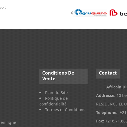
tock.
Conditions
De
Contact
Vente
Africain Di
Plan du Site
Addresse:
10 bi
Politique de
confidentialité
RÉSIDENCE EL O
Termes et Conditions
Téléphone:
+216
Fax:
+216.71.88
en ligne