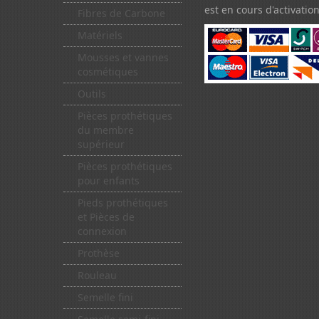
est en cours d'activation
Fibres de Carbone
Matériels
Mousses et vannes
cosmétiques
Outils
Pièces prothétiques
du membre
supérieur
Pièces prothétiques
pour enfants
Pieds prothétiques
et Pièces de
connexion
Prothèse
Rouleau
Semelle fini