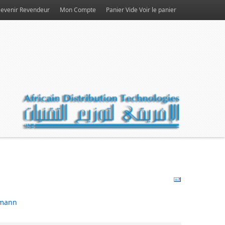
evenir Revendeur
Mon Compte
Panier Vide
Voir le panier
mann