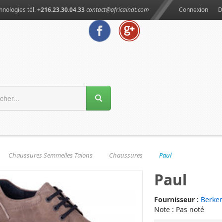
hnologies tél.
+216.23.30.04.33
contact@africaindt.com
Connexion
D
Chaussures Semmelles Talons
Chaussures
Paul
Paul
Fournisseur :
Berke
Note : Pas noté