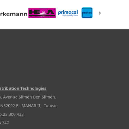
stribution Technologies
s, Avenue Slimen Ben Slimen.
NS2092 EL MANAR II, Tunisie
.23.300.433
3.347