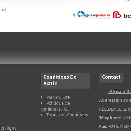
tock.
Conditions
De
Contact
Vente
Africain Di
Plan du Site
Addresse:
10 bi
Politique de
confidentialité
RÉSIDENCE EL O
Termes et Conditions
Téléphone:
+216
Fax:
+216.71.88
en ligne