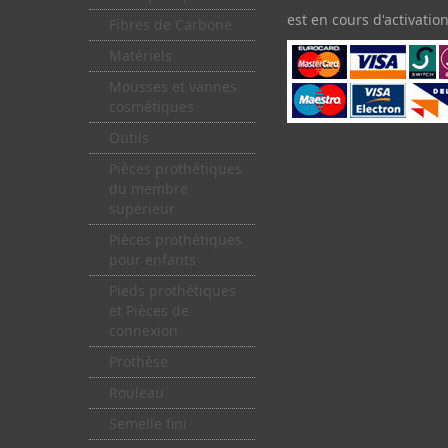
est en cours d'activation
Fibres de Carbone
Matériels
Mousses et vannes
cosmétiques
Outils
Pièces prothétiques
du membre
supérieur
Pièces prothétiques
pour enfants
Pieds prothétiques
et Pièces de
connexion
Prothèse
Rouleau
Semelle fini