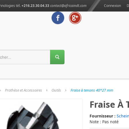
hnologies tél.
+216.23.30.04.33
contact@africaindt.com
Connexion
D
Prothèse et Accessoires
Outils
Fraise à tenons 40*27 mm
Fraise À
Fournisseur :
Schei
Note : Pas noté