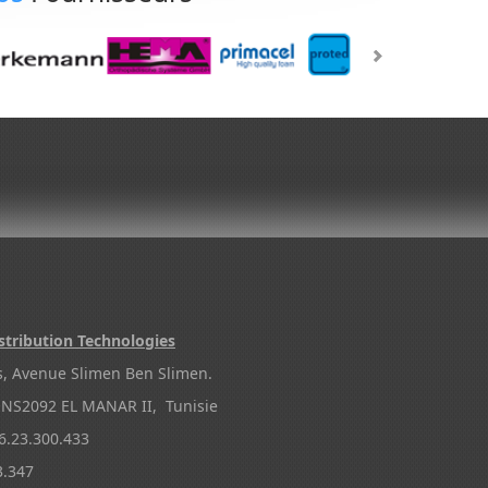
stribution Technologies
s, Avenue Slimen Ben Slimen.
NS2092 EL MANAR II, Tunisie
.23.300.433
3.347