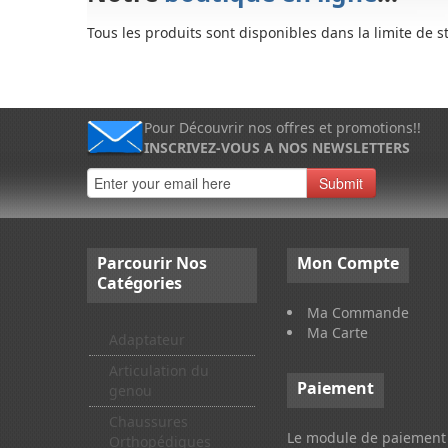
Tous les produits sont disponibles dans la limite de s
Pour Découvrir nos offres et promotions!!
INSCRIVEZ-VOUS A NOS NEWSLETTERS
Submit
Parcourir
Nos
Mon
Compte
Catégories
Ma Commande
Ma Carte
Adaptateur
Articulation du
Paiement
genou
Chaussures
Le module de paiement 
Orthopédiques