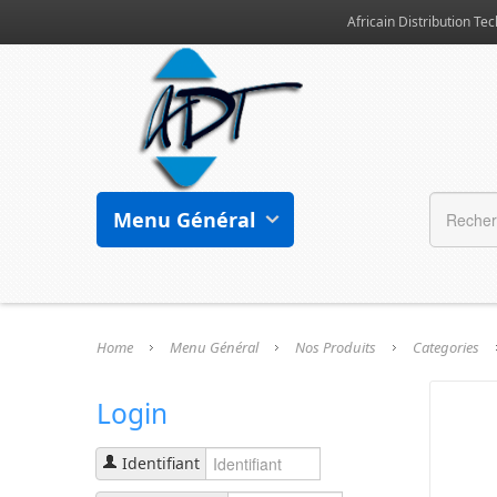
Africain Distribution Tec
Menu Général
Home
Menu Général
Nos Produits
Categories
Login
Identifiant