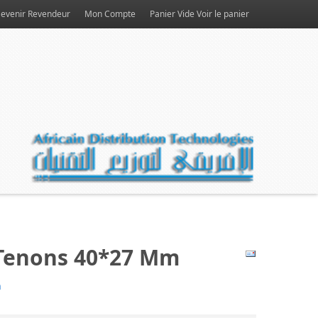
evenir Revendeur
Mon Compte
Panier Vide
Voir le panier
 Tenons 40*27 Mm
n