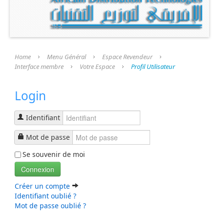
Présentation
Nos Produits
Nos Services
Home
Menu Général
Espace Revendeur
Interface membre
Votre Espace
Profil Utilisateur
Nos Fournisseurs
Login
Espace Revendeur
Interface membre
Identifiant
Identification
Mot de passe
Se souvenir de moi
Formulaire d'inscription
Connexion
Profil Utilisateur
Créer un compte
Identifiant oublié ?
Recherche
Mot de passe oublié ?