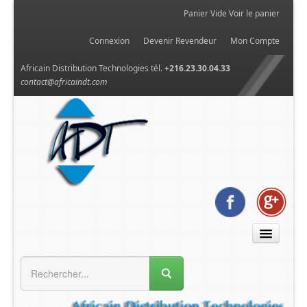
Panier Vide
Voir le panier
Connexion
Devenir Revendeur
Mon Compte
Africain Distribution Technologies tél.
+216.23.30.04.33
contact@africaindt.com
MENU GÉNÉRAL
Accueil