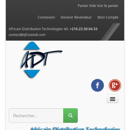
Panier Vide
Voir le panier
Connexion
Devenir Revendeur
Mon Compte
Africain Distribution Technologies tél.
+216.23.30.04.33
contact@africaindt.com
MENU GÉNÉRAL
Accueil