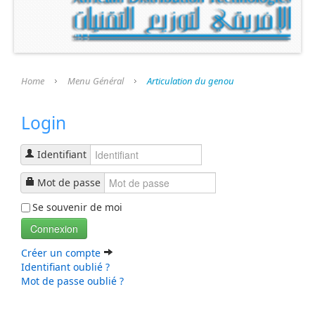
Présentation
Nos Produits
Nos Services
Home
Menu Général
Articulation du genou
Nos Fournisseurs
Login
Espace Revendeur
Identifiant
A Propos
Mot de passe
Boutique en Ligne
Se souvenir de moi
Contactez Nous
Connexion
Créer un compte
Identifiant oublié ?
Mot de passe oublié ?