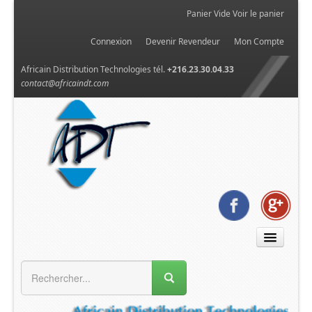
Panier Vide
Voir le panier
Connexion
Devenir Revendeur
Mon Compte
Africain Distribution Technologies tél.
+216.23.30.04.33
contact@africaindt.com
MENU GÉNÉRAL