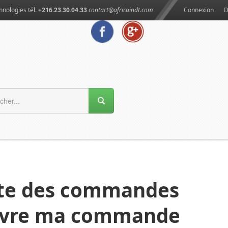
hnologies tél.
+216.23.30.04.33
contact@africaindt.com
Connexion
D
ste des commandes
ivre ma commande