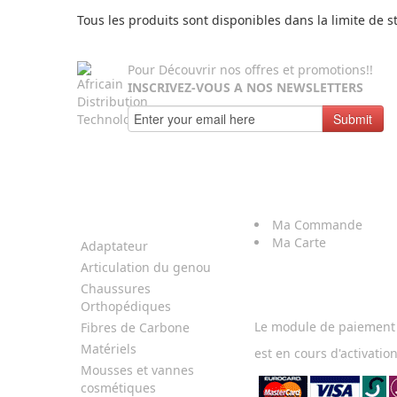
Tous les produits sont disponibles dans la limite de s
Pour Découvrir nos offres et promotions!!
INSCRIVEZ-VOUS A NOS NEWSLETTERS
Submit
Parcourir
Nos
Mon
Compte
Catégories
Ma Commande
Ma Carte
Adaptateur
Articulation du genou
Paiement
Chaussures
Orthopédiques
Le module de paiement 
Fibres de Carbone
Matériels
est en cours d'activation
Mousses et vannes
cosmétiques