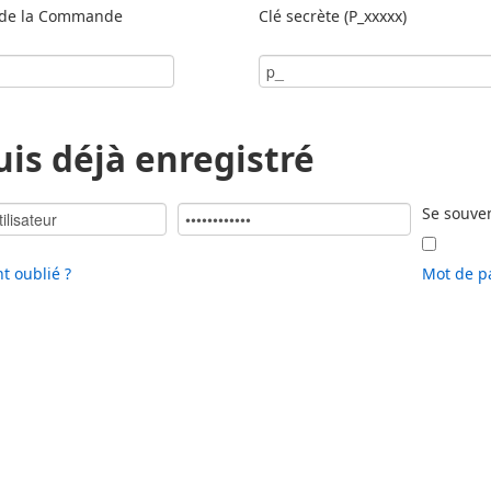
de la Commande
Clé secrète (P_xxxxx)
uis déjà enregistré
Se souve
nt oublié ?
Mot de p