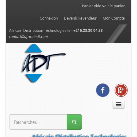
Panier Vide
Voir le panier
Connexion
Devenir Revendeur
Mon Compte
Africain Distribution Technologies tél.
+216.23.30.04.33
contact@africaindt.com
MENU GÉNÉRAL
Accueil