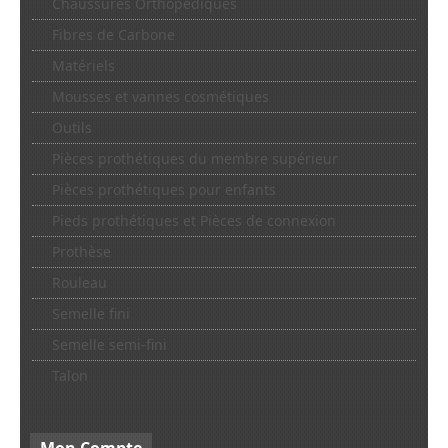
Chaussures Orthopédiques
Fibres de Carbone
Matériels
Mousses et vannes cosmétiques
Outils
Pièces prothétiques du membre supérieur
Pièces prothétiques pour enfants
Pieds prothétiques et Pièces de connexion
Prothèse
Rouleau
Semelle fini
Semelle semi-fini
Talon
Mon
Compte