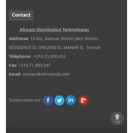
Contact
Africain Distribution Technologies
Addresse:
10 bis, Avenue Slimen Ben Slimen.
RÉSIDENCE EL ONS2092 EL MANAR II, Tunisie
Téléphone:
+216.23.300.433
Fax:
+216.71.883.347
Email:
contact@africaindt.com
Suivez-nous sur
:
Top