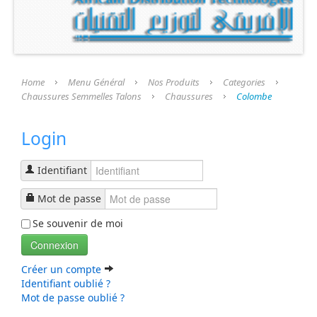
Présentation
Nos Produits
Categories
Home
Menu Général
Nos Produits
Categories
Chaussures Semmelles Talons
Chaussures
Colombe
Chaussures Semmelles Talons
Login
Chaussures
semelle Fini
Identifiant
Talons
Mot de passe
Se souvenir de moi
Prothèse et Accessoires
Connexion
Liste Produits
Créer un compte
Identifiant oublié ?
Mot de passe oublié ?
Nos Services