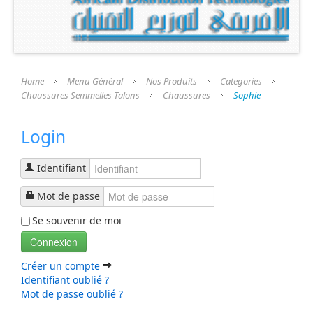
Présentation
Nos Produits
Categories
Home
Menu Général
Nos Produits
Categories
Chaussures Semmelles Talons
Chaussures
Sophie
Chaussures Semmelles Talons
Login
Chaussures
semelle Fini
Identifiant
Talons
Mot de passe
Se souvenir de moi
Prothèse et Accessoires
Connexion
Liste Produits
Créer un compte
Identifiant oublié ?
Mot de passe oublié ?
Nos Services