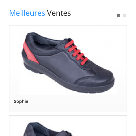
Nos Fournisseurs
Meilleures
Ventes
Espace Revendeur
A Propos
Boutique en Ligne
Sandra
Contactez Nous
Tekla