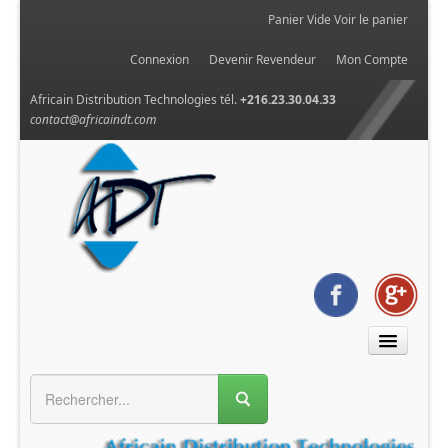
Panier Vide
Voir le panier
Connexion
Devenir Revendeur
Mon Compte
Africain Distribution Technologies tél.
+216.23.30.04.33
contact@africaindt.com
MENU GÉNÉRAL
Accueil