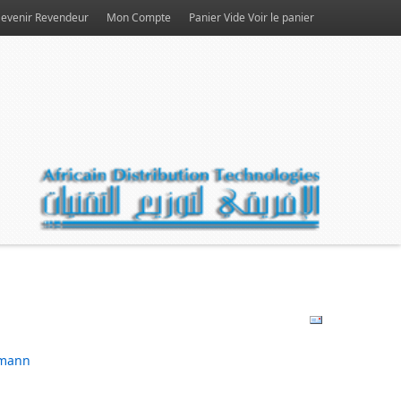
evenir Revendeur
Mon Compte
Panier Vide
Voir le panier
mann