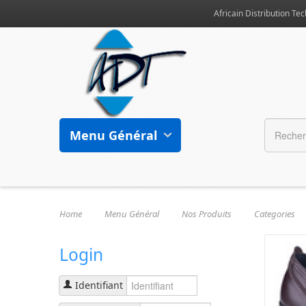
Africain Distribution Tec
Menu Général
Home
Menu Général
Nos Produits
Categories
Login
Identifiant