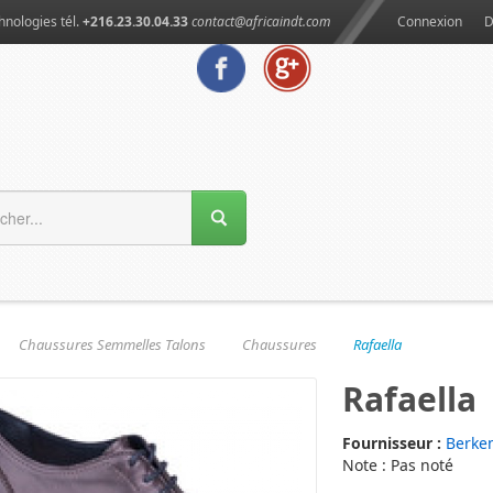
hnologies tél.
+216.23.30.04.33
contact@africaindt.com
Connexion
D
Chaussures Semmelles Talons
Chaussures
Rafaella
Rafaella
Fournisseur :
Berke
Note : Pas noté