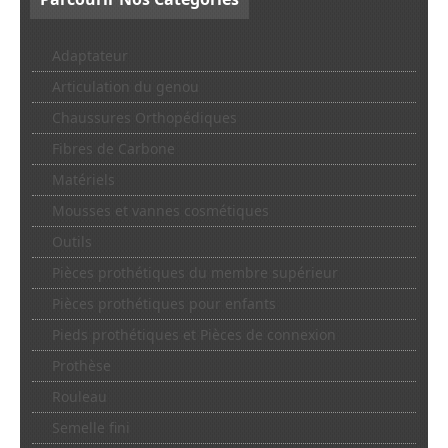
Adaptateur
Articulation du genou
Chaussures Orthopédiques
Fibres de Carbone
Matériels
Mousses et vannes cosmétiques
Outils
Pièces prothétiques du membre supérieur
Pièces prothétiques pour enfants
Pieds prothétiques et Pièces de connexion
Prothèse
Rouleau
Semelle fini