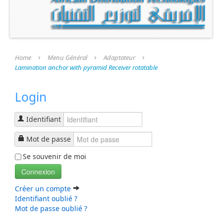
Présentation
Nos Produits
Nos Services
Home
Menu Général
Adaptateur
Lamination anchor with pyramid Receiver rotatable
Nos Fournisseurs
Login
Espace Revendeur
A Propos
Identifiant
Boutique en Ligne
Mot de passe
Contactez Nous
Se souvenir de moi
Connexion
Créer un compte
Identifiant oublié ?
Mot de passe oublié ?