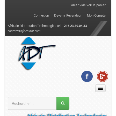
Panier Vide
Voir le panier
Connexion
Devenir Revendeur
Mon Compte
Africain Distribution Technologies tél.
+216.23.30.04.33
contact@africaindt.com
MENU GÉNÉRAL
Accueil