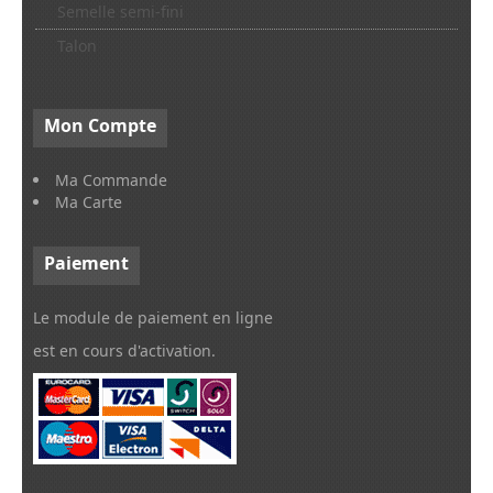
Semelle semi-fini
Talon
Mon
Compte
Ma Commande
Ma Carte
Paiement
Le module de paiement en ligne
est en cours d'activation.