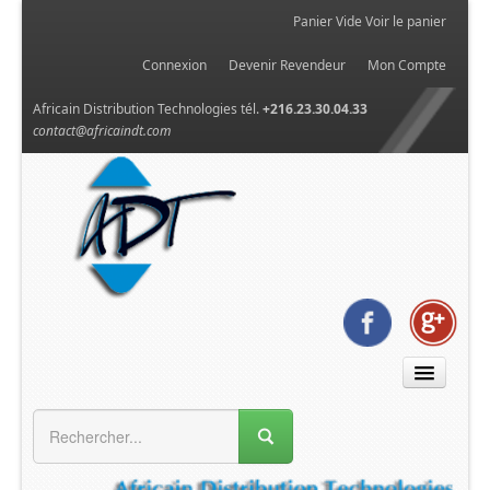
Panier Vide
Voir le panier
Connexion
Devenir Revendeur
Mon Compte
Africain Distribution Technologies tél.
+216.23.30.04.33
contact@africaindt.com
MENU GÉNÉRAL
Accueil