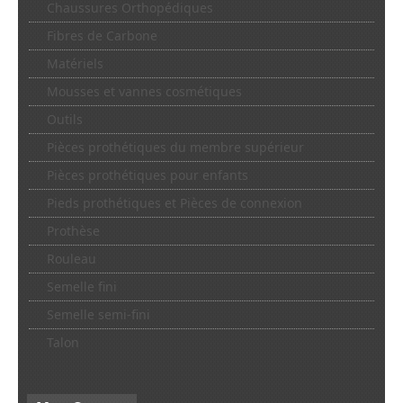
Chaussures Orthopédiques
Fibres de Carbone
Matériels
Mousses et vannes cosmétiques
Outils
Pièces prothétiques du membre supérieur
Pièces prothétiques pour enfants
Pieds prothétiques et Pièces de connexion
Prothèse
Rouleau
Semelle fini
Semelle semi-fini
Talon