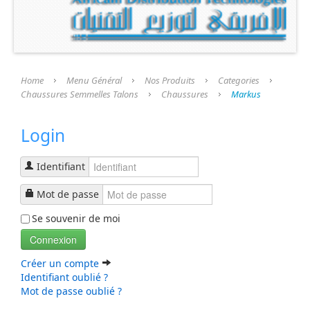
Présentation
Nos Produits
Categories
Home
Menu Général
Nos Produits
Categories
Chaussures Semmelles Talons
Chaussures
Markus
Chaussures Semmelles Talons
Login
Chaussures
semelle Fini
Identifiant
Talons
Mot de passe
Se souvenir de moi
Prothèse et Accessoires
Connexion
Liste Produits
Créer un compte
Identifiant oublié ?
Mot de passe oublié ?
Nos Services